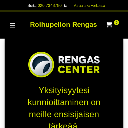
Soita
020 7348780
tai
Varaa aika verk​​​​ossa
Roihupellon Rengas
0
Yksityisyytesi
kunnioittaminen on
meille ensisijaisen
tärkeää.