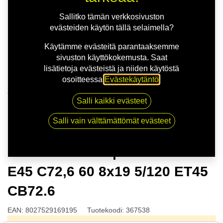
Sallitko tämän verkkosivuston
evästeiden käytön tällä selaimella?
Käytämme evästeitä parantaaksemme
sivuston käyttökokemusta. Saat
lisätietoja evästeistä ja niiden käytöstä
osoitteessa
Evästekäytäntö
.
Kauppa
Salli kaikki evästeet
MSW 74 G.BLK | 8X19 5-120 E45 C72,6 60 8x19 5/120
ET45 CB72.6
Salli vain välttämättömät evästeet
MSW 74 G.BLK | 8X19 5-120
E45 C72,6 60 8x19 5/120 ET45
CB72.6
EAN:
8027529169195
Tuotekoodi:
367538