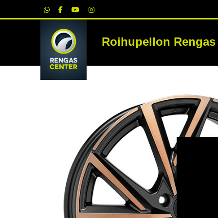
|
Roihupellon Rengas
RE