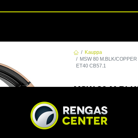
RENGASHOTELLI
NKAAT
VANTEET
PALVELUT
TUOTE
Kauppa
MSW 80 M.BLK/COPPER PO
ET40 CB57.1
MSW 80 M.BLK/
E40 C57,10 R12
EAN:
8027529232301
Tuotek
Tällä tuotteella ei ole kelvo