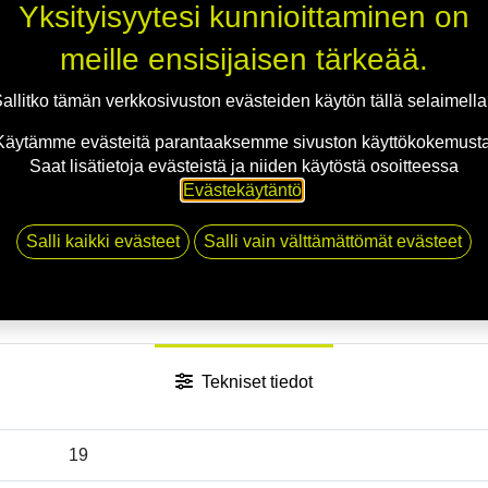
Yksityisyytesi kunnioittaminen on
Jaa
meille ensisijaisen tärkeää.
Toimitusehdot
allitko tämän verkkosivuston evästeiden käytön tällä selaimell
Käytämme evästeitä parantaaksemme sivuston käyttökokemusta
Saat lisätietoja evästeistä ja niiden käytöstä osoitteessa
Evästekäytäntö
.
Salli kaikki evästeet
Salli vain välttämättömät evästeet
Tekniset tiedot
19