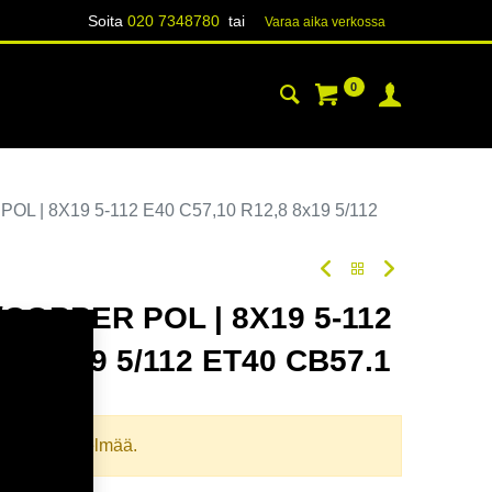
Soita
020 7348780
tai
Varaa aika verk​​​​ossa
0
YHTEYSTIEDOT
TIETOA
L | 8X19 5-112 E40 C57,10 R12,8 8x19 5/112
COPPER POL | 8X19 5-112
,8 8x19 5/112 ET40 CB57.1
oodi:
367513
llista yhdistelmää.