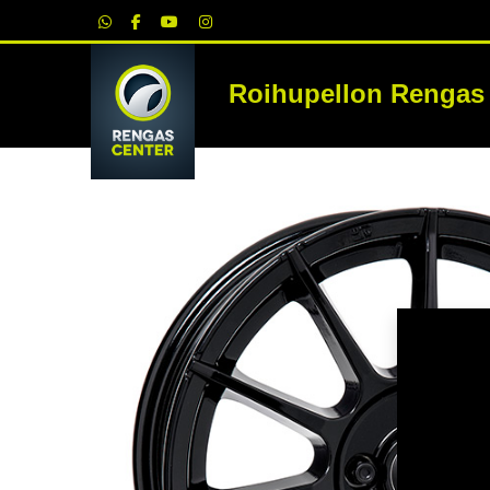
|
Roihupellon Rengas
RE