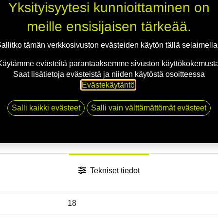
Jaa
Yksityisyytesi kunnioittaminen on
Toimitusehdot
meille ensisijaisen tärkeää.
allitko tämän verkkosivuston evästeiden käytön tällä selaimell
Käytämme evästeitä parantaaksemme sivuston käyttökokemusta
Saat lisätietoja evästeistä ja niiden käytöstä osoitteessa
Evästekäytäntö
.
Salli kaikki evästeet
Salli vain välttämättömät evästeet
Tekniset tiedot
18