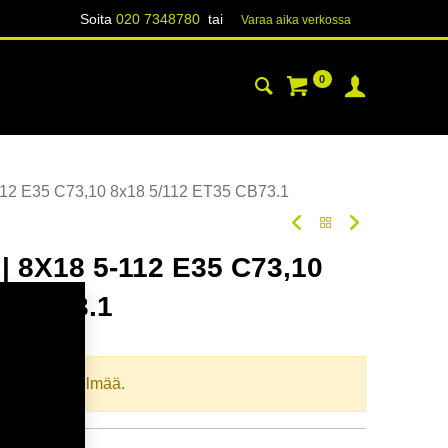
Soita
020 7348780
tai
Varaa aika verk​​​​ossa
0
YHTEYSTIEDOT
TIETOA
12 E35 C73,10 8x18 5/112 ET35 CB73.1
 8X18 5-112 E35 C73,10
5 CB73.1
oodi:
367401
llista yhdistelmää.