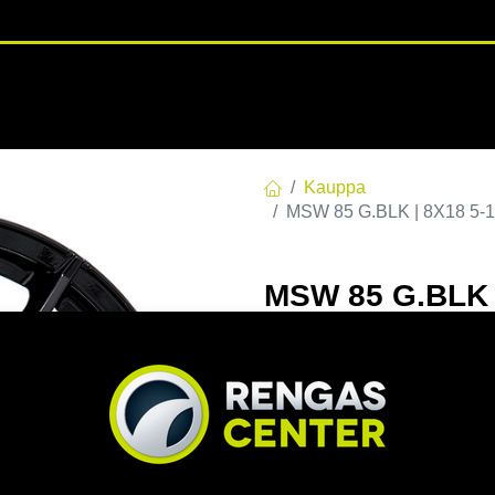
RENGASHOTELLI
NKAAT
VANTEET
PALVELUT
TUOTE
Kauppa
MSW 85 G.BLK | 8X18 5-1
MSW 85 G.BLK |
8x18 5/112 ET3
EAN:
8027529177152
Tuotek
Tällä tuotteella ei ole kelvo