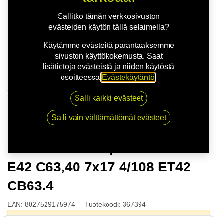
Sallitko tämän verkkosivuston
evästeiden käytön tällä selaimella?
Käytämme evästeitä parantaaksemme
sivuston käyttökokemusta. Saat
lisätietoja evästeistä ja niiden käytöstä
osoitteessa
Evästekäytäntö
.
Kauppa
Salli kaikki evästeet
MSW 85 G.BLK | 7X17 4-108 E42 C63,40 7x17 4/108
ET42 CB63.4
Salli vain välttämättömät evästeet
MSW 85 G.BLK | 7X17 4-108
E42 C63,40 7x17 4/108 ET42
CB63.4
EAN:
8027529175974
Tuotekoodi:
367394