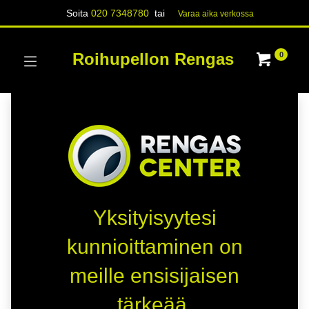
Soita
020 7348780
tai
Varaa aika verk​​​​ossa
Roihupellon Rengas
0
Yksityisyytesi
kunnioittaminen on
meille ensisijaisen
tärkeää.