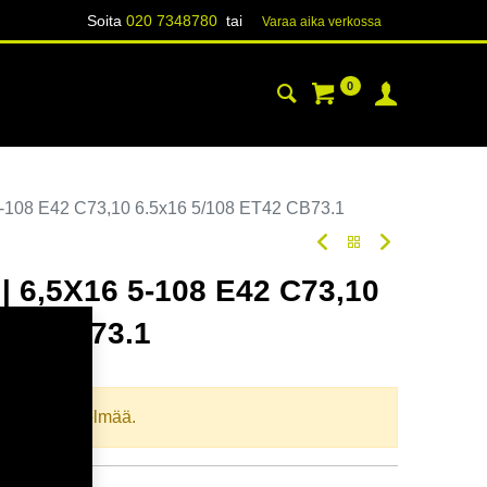
Soita
020 7348780
tai
Varaa aika verk​​​​ossa
0
YHTEYSTIEDOT
TIETOA
-108 E42 C73,10 6.5x16 5/108 ET42 CB73.1
 6,5X16 5-108 E42 C73,10
T42 CB73.1
oodi:
367381
llista yhdistelmää.