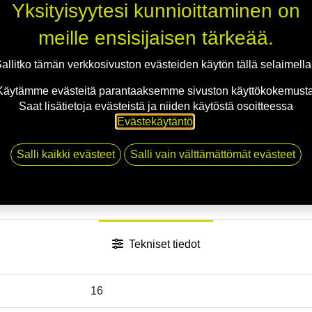
Jaa
Yksityisyytesi kunnioittaminen on
Toimitusehdot
meille ensisijaisen tärkeää.
allitko tämän verkkosivuston evästeiden käytön tällä selaimell
Käytämme evästeitä parantaaksemme sivuston käyttökokemusta
Saat lisätietoja evästeistä ja niiden käytöstä osoitteessa
Evästekäytäntö
.
Salli kaikki evästeet
Salli vain välttämättömät evästeet
Tekniset tiedot
16