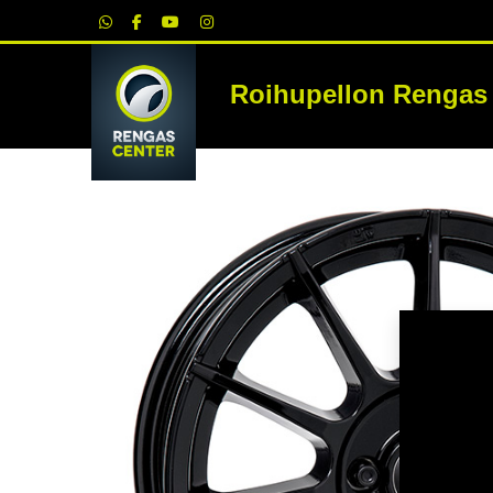
|
Roihupellon Rengas
RE