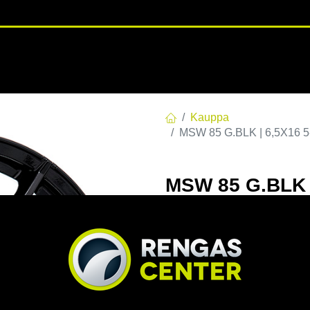
RENGASHOTELLI
NKAAT
VANTEET
PALVELUT
TUOTE
Kauppa
MSW 85 G.BLK | 6,5X16 5
MSW 85 G.BLK |
6.5x16 5/108 E
EAN:
8027529175882
Tuotek
Tällä tuotteella ei ole kelvo