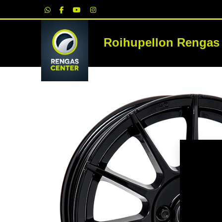
|
Roihupellon Rengas
RE