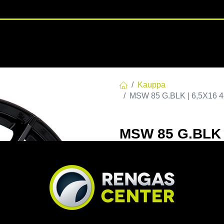
RENGASHOTELLI
NKAAT
VANTEET
PALVELUT
TUOTE
Kauppa
MSW 85 G.BLK | 6,5X16 4
MSW 85 G.BLK |
6.5x16 4/108 E
EAN:
8027529175837
Tuotek
Tällä tuotteella ei ole kelvo