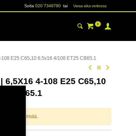
Soita
020 7348780
tai
Varaa aika verk​​​​ossa
0
YHTEYSTIEDOT
TIETOA
-108 E25 C65,10 6.5x16 4/108 ET25 CB65.1
 6,5X16 4-108 E25 C65,10
T25 CB65.1
oodi:
367374
llista yhdistelmää.