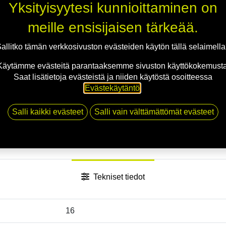
Jaa
Yksityisyytesi kunnioittaminen on
Toimitusehdot
meille ensisijaisen tärkeää.
allitko tämän verkkosivuston evästeiden käytön tällä selaimell
Käytämme evästeitä parantaaksemme sivuston käyttökokemusta
Saat lisätietoja evästeistä ja niiden käytöstä osoitteessa
Evästekäytäntö
.
Salli kaikki evästeet
Salli vain välttämättömät evästeet
Tekniset tiedot
16