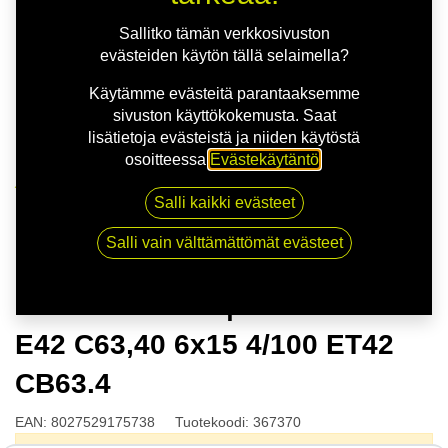
Sallitko tämän verkkosivuston
evästeiden käytön tällä selaimella?
Käytämme evästeitä parantaaksemme
sivuston käyttökokemusta. Saat
lisätietoja evästeistä ja niiden käytöstä
osoitteessa
Evästekäytäntö
.
Kauppa
Salli kaikki evästeet
MSW 85 G.BLK | 6X15 4-100 E42 C63,40 6x15 4/100
ET42 CB63.4
Salli vain välttämättömät evästeet
MSW 85 G.BLK | 6X15 4-100
E42 C63,40 6x15 4/100 ET42
CB63.4
EAN:
8027529175738
Tuotekoodi:
367370