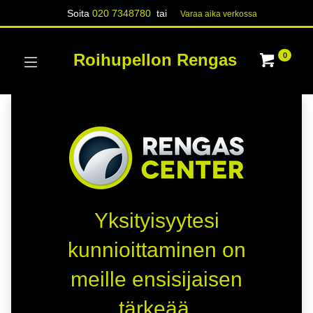
Soita
020 7348780
tai
Varaa aika verk​​​​ossa
Roihupellon Rengas
0
Yksityisyytesi
kunnioittaminen on
meille ensisijaisen
tärkeää.