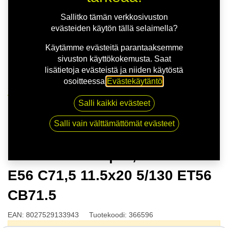
Sallitko tämän verkkosivuston
evästeiden käytön tällä selaimella?
Käytämme evästeitä parantaaksemme
sivuston käyttökokemusta. Saat
lisätietoja evästeistä ja niiden käytöstä
osoitteessa
Evästekäytäntö
.
Kauppa
Salli kaikki evästeet
OZ HYPER GT | 11,5X20 5-130 E56 C71,5 11.5x20
5/130 ET56 CB71.5
Salli vain välttämättömät evästeet
OZ HYPER GT | 11,5X20 5-130
E56 C71,5 11.5x20 5/130 ET56
CB71.5
EAN:
8027529133943
Tuotekoodi:
366596