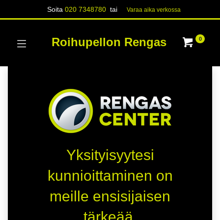
Soita
020 7348780
tai
Varaa aika verk​​​​ossa
Roihupellon Rengas
0
Yksityisyytesi
kunnioittaminen on
meille ensisijaisen
tärkeää.