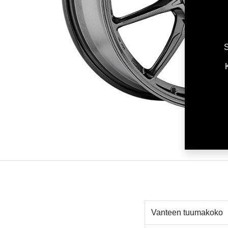
S
Vanteen tuumakoko