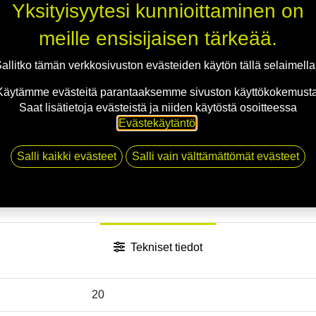
Jaa
Yksityisyytesi kunnioittaminen on
Toimitusehdot
meille ensisijaisen tärkeää.
allitko tämän verkkosivuston evästeiden käytön tällä selaimell
Käytämme evästeitä parantaaksemme sivuston käyttökokemusta
Saat lisätietoja evästeistä ja niiden käytöstä osoitteessa
Evästekäytäntö
.
Salli kaikki evästeet
Salli vain välttämättömät evästeet
Tekniset tiedot
20