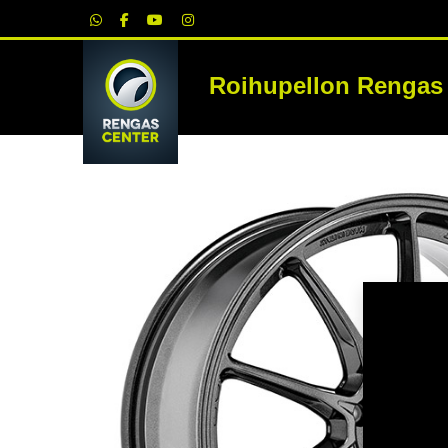
|
Roihupellon Rengas
RE