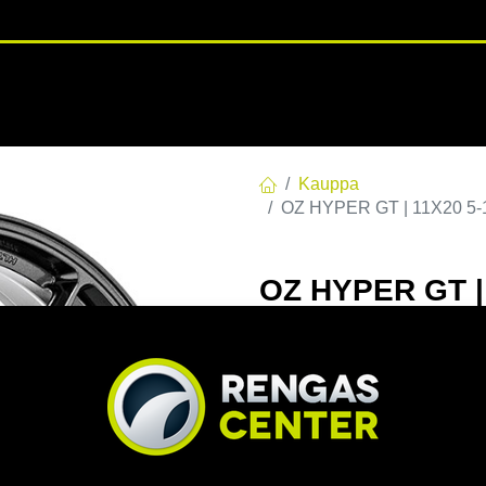
RENGASHOTELLI
NKAAT
VANTEET
PALVELUT
TUOTE
Kauppa
OZ HYPER GT | 11X20 5-1
OZ HYPER GT | 
11x20 5/112 ET
EAN:
8027529133967
Tuotek
Tällä tuotteella ei ole kelvo