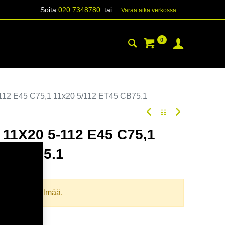
Soita
020 7348780
tai
Varaa aika verk​​​​ossa
0
YHTEYSTIEDOT
TIETOA
12 E45 C75,1 11x20 5/112 ET45 CB75.1
11X20 5-112 E45 C75,1
45 CB75.1
oodi:
366590
llista yhdistelmää.