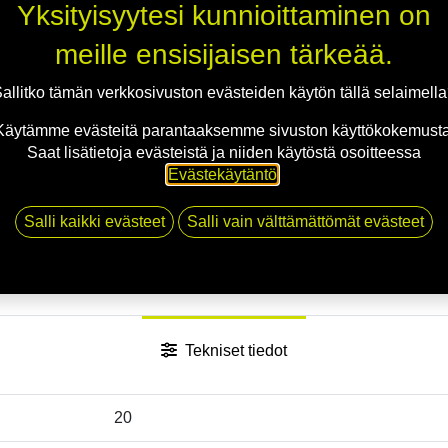
Jaa
Yksityisyytesi kunnioittaminen on
Toimitusehdot
meille ensisijaisen tärkeää.
allitko tämän verkkosivuston evästeiden käytön tällä selaimell
Käytämme evästeitä parantaaksemme sivuston käyttökokemusta
Saat lisätietoja evästeistä ja niiden käytöstä osoitteessa
Evästekäytäntö
.
Salli kaikki evästeet
Salli vain välttämättömät evästeet
Tekniset tiedot
20