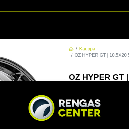
RENGASHOTELLI
NKAAT
VANTEET
PALVELUT
TUOTE
Kauppa
OZ HYPER GT | 10,5X20 5
OZ HYPER GT | 
10.5x20 5/114.
EAN:
8027529139419
Tuotek
Tällä tuotteella ei ole kelvo