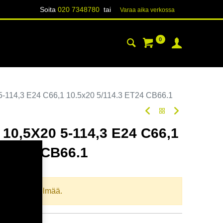
Soita
020 7348780
tai
Varaa aika verk​​​​ossa
0
YHTEYSTIEDOT
TIETOA
-114,3 E24 C66,1 10.5x20 5/114.3 ET24 CB66.1
10,5X20 5-114,3 E24 C66,1
3 ET24 CB66.1
oodi:
366586
llista yhdistelmää.