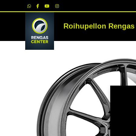
|
Roihupellon Rengas
RE