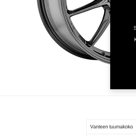
S
Vanteen tuumakoko