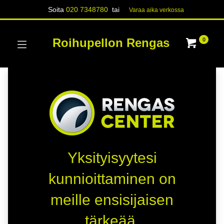
Soita
020 7348780
tai
Varaa aika verk​​​​ossa
Roihupellon Rengas
0
Yksityisyytesi
kunnioittaminen on
meille ensisijaisen
tärkeää.