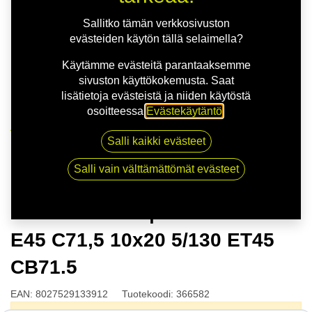
Sallitko tämän verkkosivuston
evästeiden käytön tällä selaimella?
Käytämme evästeitä parantaaksemme
sivuston käyttökokemusta. Saat
lisätietoja evästeistä ja niiden käytöstä
osoitteessa
Evästekäytäntö
.
Kauppa
Salli kaikki evästeet
OZ HYPER GT | 10X20 5-130 E45 C71,5 10x20 5/130
ET45 CB71.5
Salli vain välttämättömät evästeet
OZ HYPER GT | 10X20 5-130
E45 C71,5 10x20 5/130 ET45
CB71.5
EAN:
8027529133912
Tuotekoodi:
366582