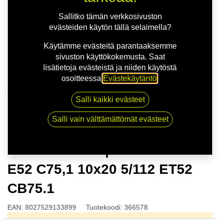
Sallitko tämän verkkosivuston
evästeiden käytön tällä selaimella?
Käytämme evästeitä parantaaksemme
sivuston käyttökokemusta. Saat
lisätietoja evästeistä ja niiden käytöstä
osoitteessa
Evästekäytäntö
.
Kauppa
Salli kaikki evästeet
OZ HYPER GT | 10X20 5-112 E52 C75,1 10x20 5/112
ET52 CB75.1
Salli vain välttämättömät evästeet
OZ HYPER GT | 10X20 5-112
E52 C75,1 10x20 5/112 ET52
CB75.1
EAN:
8027529133899
Tuotekoodi:
366578