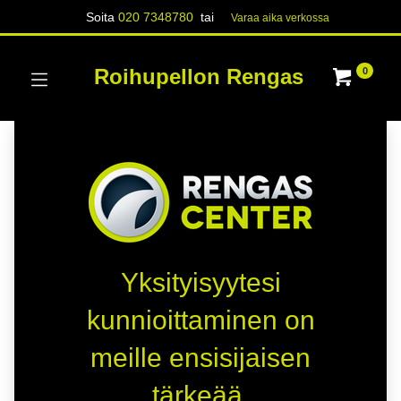
Soita
020 7348780
tai
Varaa aika verk​​​​ossa
Roihupellon Rengas
0
Yksityisyytesi
kunnioittaminen on
meille ensisijaisen
tärkeää.