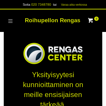
Soita
020 7348780
tai
Varaa aika verk​​​​ossa
Roihupellon Rengas
0
Yksityisyytesi
kunnioittaminen on
meille ensisijaisen
tärkeää.