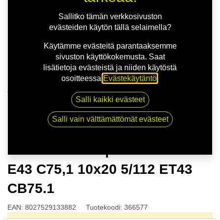
Sallitko tämän verkkosivuston
evästeiden käytön tällä selaimella?
Käytämme evästeitä parantaaksemme
sivuston käyttökokemusta. Saat
lisätietoja evästeistä ja niiden käytöstä
osoitteessa
Evästekäytäntö
.
Kauppa
Salli kaikki evästeet
OZ HYPER GT | 10X20 5-112 E43 C75,1 10x20 5/112
ET43 CB75.1
Salli vain välttämättömät evästeet
OZ HYPER GT | 10X20 5-112
E43 C75,1 10x20 5/112 ET43
CB75.1
EAN:
8027529133882
Tuotekoodi:
366577