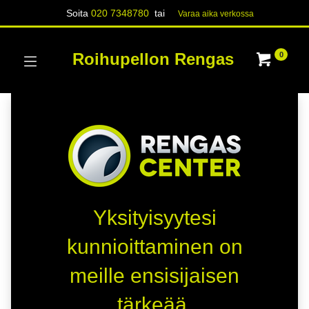
Soita
020 7348780
tai
Varaa aika verk​​​​ossa
Roihupellon Rengas
0
Yksityisyytesi
kunnioittaminen on
meille ensisijaisen
tärkeää.