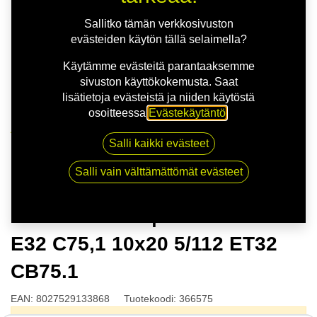
Sallitko tämän verkkosivuston
evästeiden käytön tällä selaimella?
Käytämme evästeitä parantaaksemme
sivuston käyttökokemusta. Saat
lisätietoja evästeistä ja niiden käytöstä
osoitteessa
Evästekäytäntö
.
Kauppa
Salli kaikki evästeet
OZ HYPER GT | 10X20 5-112 E32 C75,1 10x20 5/112
ET32 CB75.1
Salli vain välttämättömät evästeet
OZ HYPER GT | 10X20 5-112
E32 C75,1 10x20 5/112 ET32
CB75.1
EAN:
8027529133868
Tuotekoodi:
366575