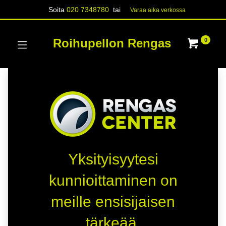
Soita
020 7348780
tai
Varaa aika verk​​​​ossa
Roihupellon Rengas
0
Yksityisyytesi
kunnioittaminen on
meille ensisijaisen
tärkeää.