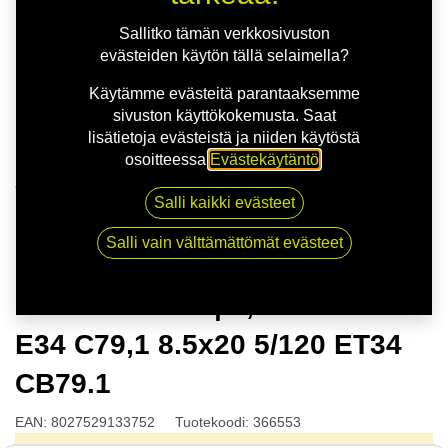
Sallitko tämän verkkosivuston
evästeiden käytön tällä selaimella?
Käytämme evästeitä parantaaksemme
sivuston käyttökokemusta. Saat
lisätietoja evästeistä ja niiden käytöstä
osoitteessa
Evästekäytäntö
.
Kauppa
Salli kaikki evästeet
OZ HYPER GT | 8,5X20 5-120 E34 C79,1 8.5x20 5/120
ET34 CB79.1
Salli vain välttämättömät evästeet
OZ HYPER GT | 8,5X20 5-120
E34 C79,1 8.5x20 5/120 ET34
CB79.1
EAN:
8027529133752
Tuotekoodi:
366553