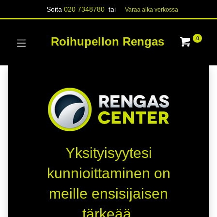
Soita
020 7348780
tai
Varaa aika verk​​​​ossa
Roihupellon Rengas
0
Yksityisyytesi
kunnioittaminen on
meille ensisijaisen
tärkeää.