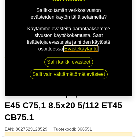
Sallitko tämän verkkosivuston
evästeiden käytön tällä selaimella?
Käytämme evästeitä parantaaksemme
sivuston käyttökokemusta. Saat
lisätietoja evästeistä ja niiden käytöstä
osoitteessa
Evästekäytäntö
.
Kauppa
Salli kaikki evästeet
OZ HYPER GT | 8,5X20 5-112 E45 C75,1 8.5x20 5/112
ET45 CB75.1
Salli vain välttämättömät evästeet
OZ HYPER GT | 8,5X20 5-112
E45 C75,1 8.5x20 5/112 ET45
CB75.1
EAN:
8027529128529
Tuotekoodi:
366551