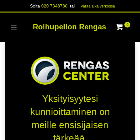
Soita
020 7348780
tai
Varaa aika verk​​​​ossa
Roihupellon Rengas
0
Yksityisyytesi
kunnioittaminen on
meille ensisijaisen
tärkeää.