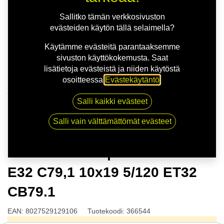
Sallitko tämän verkkosivuston
evästeiden käytön tällä selaimella?
Käytämme evästeitä parantaaksemme
sivuston käyttökokemusta. Saat
lisätietoja evästeistä ja niiden käytöstä
osoitteessa
Evästekäytäntö
.
Kauppa
Salli kaikki evästeet
OZ HYPER GT | 10X19 5-120 E32 C79,1 10x19 5/120
ET32 CB79.1
Salli vain välttämättömät evästeet
OZ HYPER GT | 10X19 5-120
E32 C79,1 10x19 5/120 ET32
CB79.1
EAN:
8027529129106
Tuotekoodi:
366544