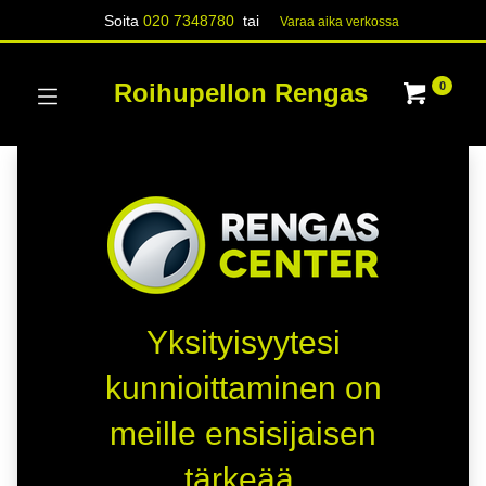
Soita
020 7348780
tai
Varaa aika verk​​​​ossa
Roihupellon Rengas
0
Yksityisyytesi
kunnioittaminen on
meille ensisijaisen
tärkeää.