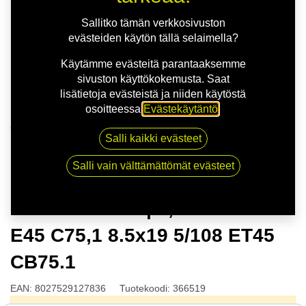
Sallitko tämän verkkosivuston
evästeiden käytön tällä selaimella?
Käytämme evästeitä parantaaksemme
sivuston käyttökokemusta. Saat
lisätietoja evästeistä ja niiden käytöstä
osoitteessa
Evästekäytäntö
.
Kauppa
Salli kaikki evästeet
OZ HYPER GT | 8,5X19 5-108 E45 C75,1 8.5x19 5/108
ET45 CB75.1
Salli vain välttämättömät evästeet
OZ HYPER GT | 8,5X19 5-108
E45 C75,1 8.5x19 5/108 ET45
CB75.1
EAN:
8027529127836
Tuotekoodi:
366519