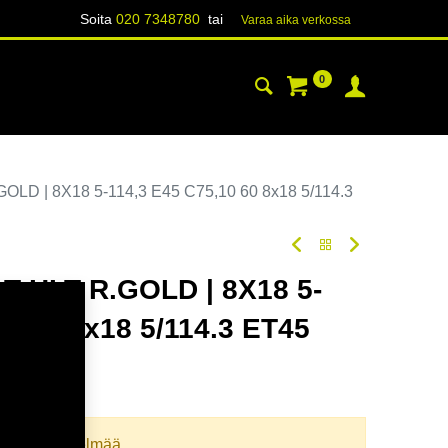
Soita
020 7348780
tai
Varaa aika verk​​​​ossa
0
YHTEYSTIEDOT
TIETOA
D | 8X18 5-114,3 E45 C75,10 60 8x18 5/114.3
 HLT R.GOLD | 8X18 5-
10 60 8x18 5/114.3 ET45
oodi:
366472
llista yhdistelmää.