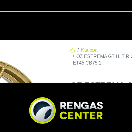
RENGASHOTELLI
NKAAT
VANTEET
PALVELUT
TUOTE
Kauppa
OZ ESTREMA GT HLT R.GOL
ET45 CB75.1
OZ ESTREMA GT
114,3 E45 C75,
CB75.1
EAN:
8027529210798
Tuotek
Tällä tuotteella ei ole kelvo