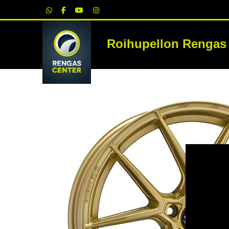
|
Roihupellon Rengas
RE