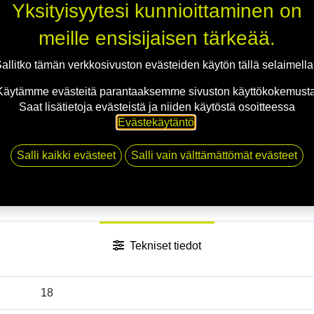
Yksityisyytesi kunnioittaminen on
meille ensisijaisen tärkeää.
Jaa
allitko tämän verkkosivuston evästeiden käytön tällä selaimell
Toimitusehdot
Käytämme evästeitä parantaaksemme sivuston käyttökokemusta
Saat lisätietoja evästeistä ja niiden käytöstä osoitteessa
Evästekäytäntö
.
Salli kaikki evästeet
Salli vain välttämättömät evästeet
Tekniset tiedot
18