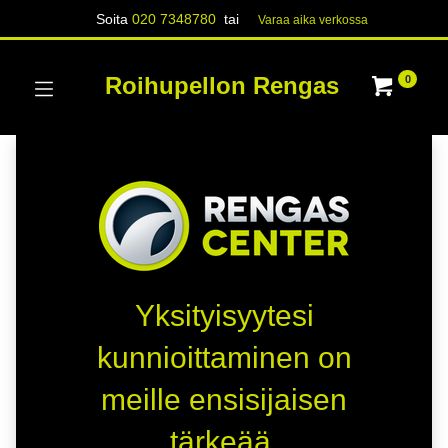
Soita
020 7348780
tai
Varaa aika verk​​​​ossa
Roihupellon Rengas
0
Yksityisyytesi
kunnioittaminen on
meille ensisijaisen
tärkeää.