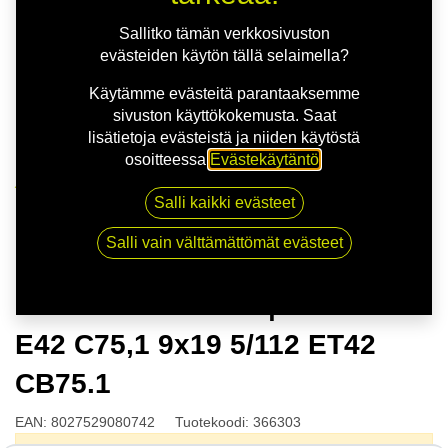
Sallitko tämän verkkosivuston
evästeiden käytön tällä selaimella?
Käytämme evästeitä parantaaksemme
sivuston käyttökokemusta. Saat
lisätietoja evästeistä ja niiden käytöstä
osoitteessa
Evästekäytäntö
.
Kauppa
Salli kaikki evästeet
OZ FORMULA HLT | 9X19 5-112 E42 C75,1 9x19 5/112
ET42 CB75.1
Salli vain välttämättömät evästeet
OZ FORMULA HLT | 9X19 5-112
E42 C75,1 9x19 5/112 ET42
CB75.1
EAN:
8027529080742
Tuotekoodi:
366303