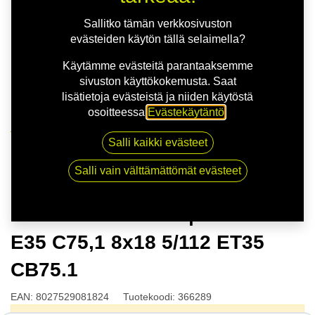
Sallitko tämän verkkosivuston
evästeiden käytön tällä selaimella?
Käytämme evästeitä parantaaksemme
sivuston käyttökokemusta. Saat
lisätietoja evästeistä ja niiden käytöstä
osoitteessa
Evästekäytäntö
.
Kauppa
Salli kaikki evästeet
OZ FORMULA HLT | 8X18 5-112 E35 C75,1 8x18 5/112
ET35 CB75.1
Salli vain välttämättömät evästeet
OZ FORMULA HLT | 8X18 5-112
E35 C75,1 8x18 5/112 ET35
CB75.1
EAN:
8027529081824
Tuotekoodi:
366289