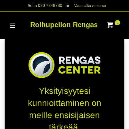
Soita
020 7348780
tai
Varaa aika verk​​​​ossa
Roihupellon Rengas
0
Yksityisyytesi
kunnioittaminen on
meille ensisijaisen
tärkeää.