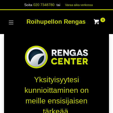
Soita
020 7348780
tai
Varaa aika verk​​​​ossa
Roihupellon Rengas
0
Yksityisyytesi
kunnioittaminen on
meille ensisijaisen
tärkeää.