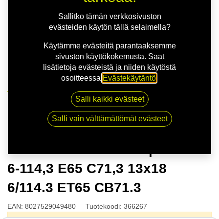
Sallitko tämän verkkosivuston
evästeiden käytön tällä selaimella?
Käytämme evästeitä parantaaksemme
sivuston käyttökokemusta. Saat
lisätietoja evästeistä ja niiden käytöstä
osoitteessa
Evästekäytäntö
.
Kauppa
Salli kaikki evästeet
OZ CHALLENGE HLT | 13X18 6-114,3 E65 C71,3
13x18 6/114.3 ET65 CB71.3
Salli vain välttämättömät evästeet
OZ CHALLENGE HLT | 13X18
6-114,3 E65 C71,3 13x18
6/114.3 ET65 CB71.3
EAN:
8027529049480
Tuotekoodi:
366267