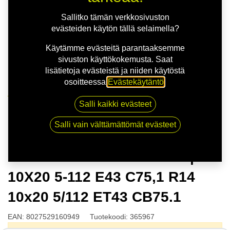
Sallitko tämän verkkosivuston
evästeiden käytön tällä selaimella?
Käytämme evästeitä parantaaksemme
sivuston käyttökokemusta. Saat
lisätietoja evästeistä ja niiden käytöstä
osoitteessa
Evästekäytäntö
.
Kauppa
Salli kaikki evästeet
OZ GRAN TOURISMO HLT | 10X20 5-112 E43 C75,1
R14 10x20 5/112 ET43 CB75.1
Salli vain välttämättömät evästeet
OZ GRAN TOURISMO HLT |
10X20 5-112 E43 C75,1 R14
10x20 5/112 ET43 CB75.1
EAN:
8027529160949
Tuotekoodi:
365967