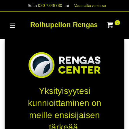
Soita
020 7348780
tai
Varaa aika verk​​​​ossa
Roihupellon Rengas
0
Yksityisyytesi
kunnioittaminen on
meille ensisijaisen
tärkeää.