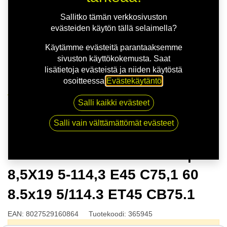
Sallitko tämän verkkosivuston
evästeiden käytön tällä selaimella?
Käytämme evästeitä parantaaksemme
sivuston käyttökokemusta. Saat
lisätietoja evästeistä ja niiden käytöstä
osoitteessa
Evästekäytäntö
.
Kauppa
Salli kaikki evästeet
OZ GRAN TOURISMO HLT | 8,5X19 5-114,3 E45 C75,1
60 8.5x19 5/114.3 ET45 CB75.1
Salli vain välttämättömät evästeet
OZ GRAN TOURISMO HLT |
8,5X19 5-114,3 E45 C75,1 60
8.5x19 5/114.3 ET45 CB75.1
EAN:
8027529160864
Tuotekoodi:
365945