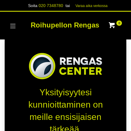
Soita
020 7348780
tai
Varaa aika verk​​​​ossa
Roihupellon Rengas
0
Yksityisyytesi
kunnioittaminen on
meille ensisijaisen
tärkeää.