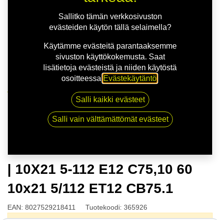
Sallitko tämän verkkosivuston
evästeiden käytön tällä selaimella?
Käytämme evästeitä parantaaksemme
sivuston käyttökokemusta. Saat
lisätietoja evästeistä ja niiden käytöstä
osoitteessa
Evästekäytäntö
.
Kauppa
Salli kaikki evästeet
OZ ESTREMA GT HLT SAT.BLK | 10X21 5-112 E12
C75,10 60 10x21 5/112 ET12 CB75.1
Salli vain välttämättömät evästeet
OZ ESTREMA GT HLT SAT.BLK
| 10X21 5-112 E12 C75,10 60
10x21 5/112 ET12 CB75.1
EAN:
8027529218411
Tuotekoodi:
365926