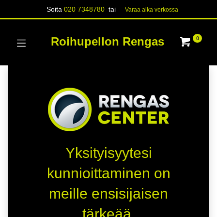
Soita
020 7348780
tai
Varaa aika verk​​​​ossa
Roihupellon Rengas
0
Yksityisyytesi
kunnioittaminen on
meille ensisijaisen
tärkeää.