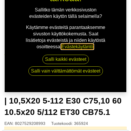
Sallitko tämän verkkosivuston
evästeiden käytön tällä selaimella?
Käytämme evästeitä parantaaksemme
sivuston käyttökokemusta. Saat
lisätietoja evästeistä ja niiden käytöstä
osoitteessa
Evästekäytäntö
.
Kauppa
Salli kaikki evästeet
OZ ESTREMA GT HLT SAT.BLK | 10,5X20 5-112 E30
C75,10 60 10.5x20 5/112 ET30 CB75.1
Salli vain välttämättömät evästeet
OZ ESTREMA GT HLT SAT.BLK
| 10,5X20 5-112 E30 C75,10 60
10.5x20 5/112 ET30 CB75.1
EAN:
8027529208993
Tuotekoodi:
365924