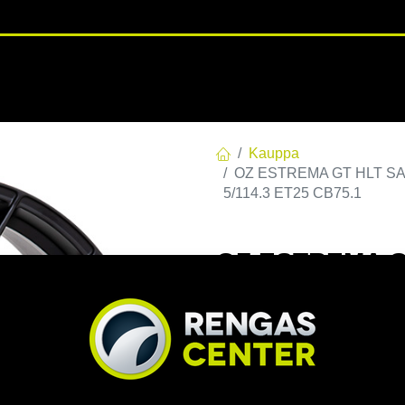
RENGASHOTELLI
NKAAT
VANTEET
PALVELUT
TUOTE
Kauppa
OZ ESTREMA GT HLT SAT.B
5/114.3 ET25 CB75.1
OZ ESTREMA GT
5-114,3 E25 C75
ET25 CB75.1
EAN:
8027529208962
Tuotek
Tällä tuotteella ei ole kelvo