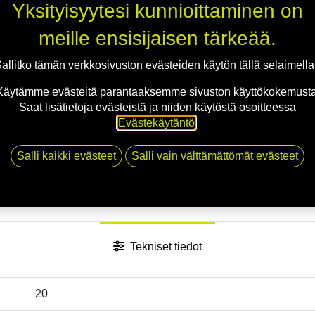
Yksityisyytesi kunnioittaminen on
meille ensisijaisen tärkeää.
Jaa
allitko tämän verkkosivuston evästeiden käytön tällä selaimell
Toimitusehdot
Käytämme evästeitä parantaaksemme sivuston käyttökokemusta
Saat lisätietoja evästeistä ja niiden käytöstä osoitteessa
Evästekäytäntö
.
Salli kaikki evästeet
Salli vain välttämättömät evästeet
Tekniset tiedot
20