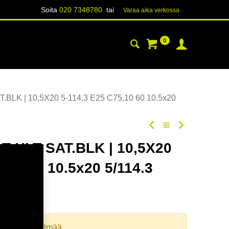
Soita
020 7348780
tai
Varaa aika verk​​​​ossa
0
YHTEYSTIEDOT
TIETOA
LK | 10,5X20 5-114,3 E25 C75,10 60 10.5x20
 HLT SAT.BLK | 10,5X20
,10 60 10.5x20 5/114.3
oodi:
365923
llista yhdistelmää.