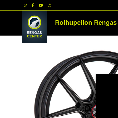
|
Roihupellon Rengas
RE