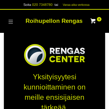
Soita
020 7348780
tai
Varaa aika verk​​​​ossa
Roihupellon Rengas
0
Yksityisyytesi
kunnioittaminen on
meille ensisijaisen
tärkeää.