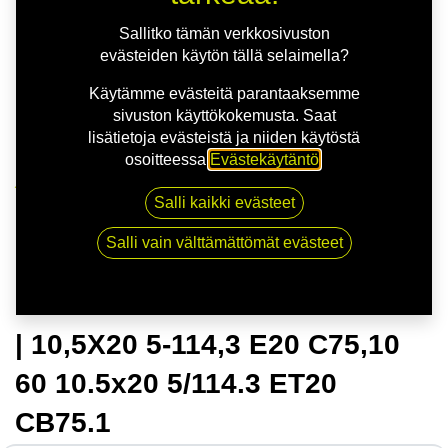
Sallitko tämän verkkosivuston
evästeiden käytön tällä selaimella?
Käytämme evästeitä parantaaksemme
sivuston käyttökokemusta. Saat
lisätietoja evästeistä ja niiden käytöstä
osoitteessa
Evästekäytäntö
.
Kauppa
Salli kaikki evästeet
OZ ESTREMA GT HLT SAT.BLK | 10,5X20 5-114,3 E20
C75,10 60 10.5x20 5/114.3 ET20 CB75.1
Salli vain välttämättömät evästeet
OZ ESTREMA GT HLT SAT.BLK
| 10,5X20 5-114,3 E20 C75,10
60 10.5x20 5/114.3 ET20
CB75.1