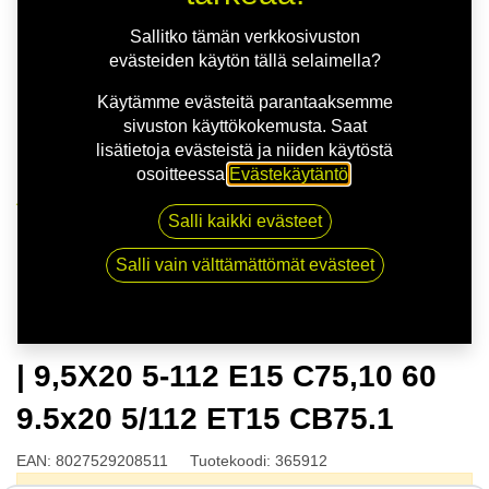
Sallitko tämän verkkosivuston
evästeiden käytön tällä selaimella?
Käytämme evästeitä parantaaksemme
sivuston käyttökokemusta. Saat
lisätietoja evästeistä ja niiden käytöstä
osoitteessa
Evästekäytäntö
.
Kauppa
Salli kaikki evästeet
OZ ESTREMA GT HLT SAT.BLK | 9,5X20 5-112 E15
C75,10 60 9.5x20 5/112 ET15 CB75.1
Salli vain välttämättömät evästeet
OZ ESTREMA GT HLT SAT.BLK
| 9,5X20 5-112 E15 C75,10 60
9.5x20 5/112 ET15 CB75.1
EAN:
8027529208511
Tuotekoodi:
365912