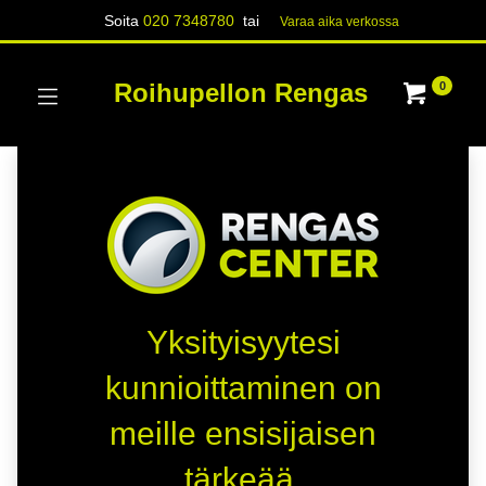
Soita
020 7348780
tai
Varaa aika verk​​​​ossa
Roihupellon Rengas
0
Yksityisyytesi
kunnioittaminen on
meille ensisijaisen
tärkeää.