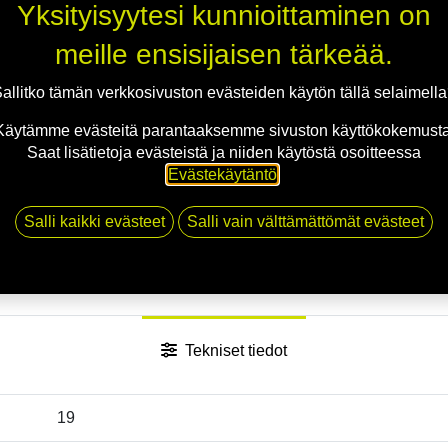
Yksityisyytesi kunnioittaminen on
meille ensisijaisen tärkeää.
Jaa
allitko tämän verkkosivuston evästeiden käytön tällä selaimell
Toimitusehdot
Käytämme evästeitä parantaaksemme sivuston käyttökokemusta
Saat lisätietoja evästeistä ja niiden käytöstä osoitteessa
Evästekäytäntö
.
Salli kaikki evästeet
Salli vain välttämättömät evästeet
Tekniset tiedot
19