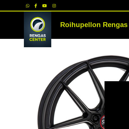
|
Roihupellon Rengas
RE