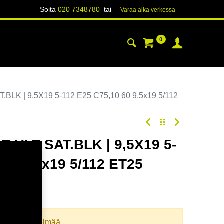
Soita
020 7348780
tai
Varaa aika verk​​​​ossa
0
YHTEYSTIEDOT
TIETOA
LK | 9,5X19 5-112 E25 C75,10 60 9.5x19 5/112
 HLT SAT.BLK | 9,5X19 5-
 60 9.5x19 5/112 ET25
oodi:
365907
llista yhdistelmää.