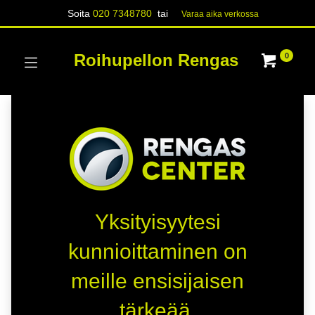
Soita
020 7348780
tai
Varaa aika verk​​​​ossa
Roihupellon Rengas
0
Yksityisyytesi
kunnioittaminen on
meille ensisijaisen
tärkeää.