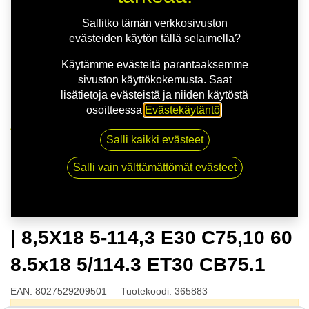
Sallitko tämän verkkosivuston
evästeiden käytön tällä selaimella?
Käytämme evästeitä parantaaksemme
sivuston käyttökokemusta. Saat
lisätietoja evästeistä ja niiden käytöstä
osoitteessa
Evästekäytäntö
.
Kauppa
Salli kaikki evästeet
OZ ESTREMA GT HLT SAT.BLK | 8,5X18 5-114,3 E30
C75,10 60 8.5x18 5/114.3 ET30 CB75.1
Salli vain välttämättömät evästeet
OZ ESTREMA GT HLT SAT.BLK
| 8,5X18 5-114,3 E30 C75,10 60
8.5x18 5/114.3 ET30 CB75.1
EAN:
8027529209501
Tuotekoodi:
365883