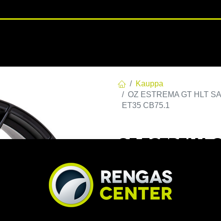
RENGASHOTELLI
NKAAT
VANTEET
PALVELUT
TUOTE
Kauppa
OZ ESTREMA GT HLT SAT.B
ET35 CB75.1
OZ ESTREMA GT
114,3 E35 C75,
CB75.1
EAN:
8027529209259
Tuotek
Tällä tuotteella ei ole kelvo