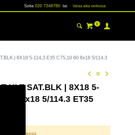
Soita
020 7348780
tai
Varaa aika verk​​​​ossa
0
YHTEYSTIEDOT
TIETOA
LK | 8X18 5-114,3 E35 C75,10 60 8x18 5/114.3
 HLT SAT.BLK | 8X18 5-
10 60 8x18 5/114.3 ET35
oodi:
365878
llista yhdistelmää.