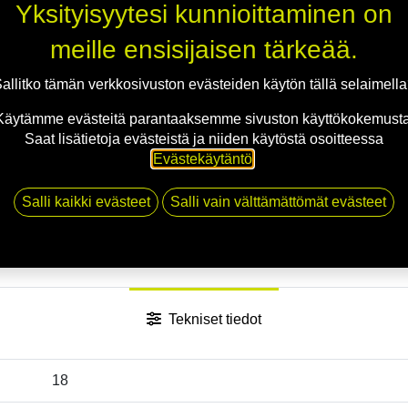
Yksityisyytesi kunnioittaminen on
meille ensisijaisen tärkeää.
Jaa
allitko tämän verkkosivuston evästeiden käytön tällä selaimell
Toimitusehdot
Käytämme evästeitä parantaaksemme sivuston käyttökokemusta
Saat lisätietoja evästeistä ja niiden käytöstä osoitteessa
Evästekäytäntö
.
Salli kaikki evästeet
Salli vain välttämättömät evästeet
Tekniset tiedot
18