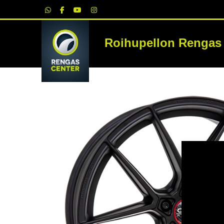
|
Roihupellon Rengas
RE