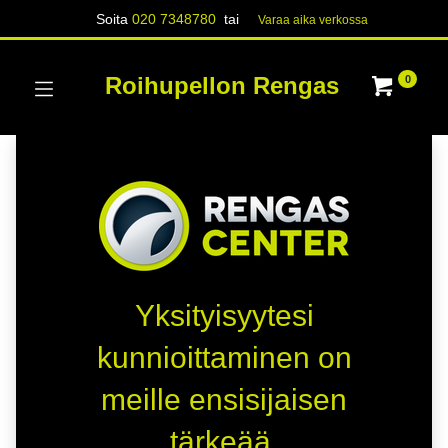
Soita
020 7348780
tai
Varaa aika verk​​​​ossa
Roihupellon Rengas
0
Yksityisyytesi
kunnioittaminen on
meille ensisijaisen
tärkeää.