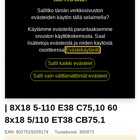
Sallitko tämän verkkosivuston
evästeiden käytön tällä selaimella?
Käytämme evästeitä parantaaksemme
sivuston käyttökokemusta. Saat
lisätietoja evästeistä ja niiden käytöstä
osoitteessa
Evästekäytäntö
.
Kauppa
Salli kaikki evästeet
OZ ESTREMA GT HLT SAT.BLK | 8X18 5-110 E38
C75,10 60 8x18 5/110 ET38 CB75.1
Salli vain välttämättömät evästeet
OZ ESTREMA GT HLT SAT.BLK
| 8X18 5-110 E38 C75,10 60
8x18 5/110 ET38 CB75.1
EAN:
8027529209174
Tuotekoodi:
365873