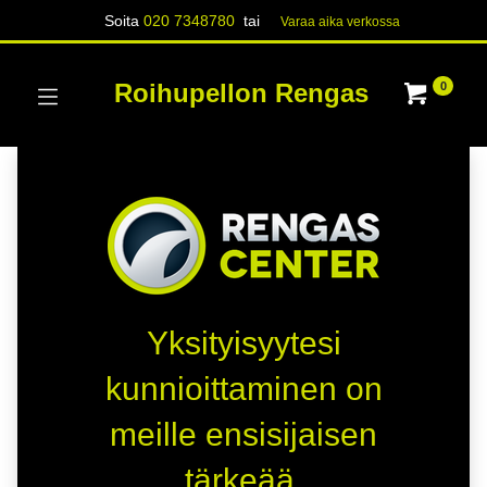
Soita
020 7348780
tai
Varaa aika verk​​​​ossa
Roihupellon Rengas
0
Yksityisyytesi
kunnioittaminen on
meille ensisijaisen
tärkeää.