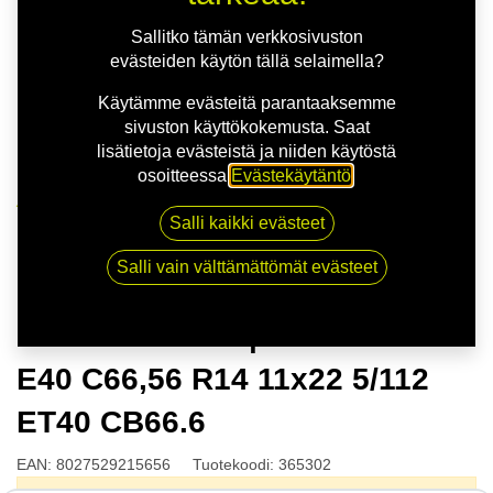
Sallitko tämän verkkosivuston
evästeiden käytön tällä selaimella?
Käytämme evästeitä parantaaksemme
sivuston käyttökokemusta. Saat
lisätietoja evästeistä ja niiden käytöstä
osoitteessa
Evästekäytäntö
.
Kauppa
Salli kaikki evästeet
MSW 51 G.BLK | 11X22 5-112 E40 C66,56 R14 11x22
5/112 ET40 CB66.6
Salli vain välttämättömät evästeet
MSW 51 G.BLK | 11X22 5-112
E40 C66,56 R14 11x22 5/112
ET40 CB66.6
EAN:
8027529215656
Tuotekoodi:
365302