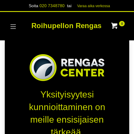
Soita
020 7348780
tai
Varaa aika verk​​​​ossa
Roihupellon Rengas
0
Yksityisyytesi
kunnioittaminen on
meille ensisijaisen
tärkeää.