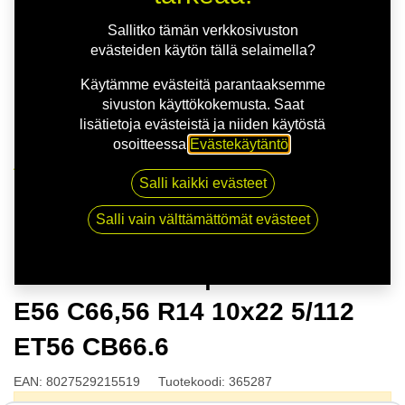
Sallitko tämän verkkosivuston
evästeiden käytön tällä selaimella?
Käytämme evästeitä parantaaksemme
sivuston käyttökokemusta. Saat
lisätietoja evästeistä ja niiden käytöstä
osoitteessa
Evästekäytäntö
.
Kauppa
Salli kaikki evästeet
MSW 51 G.BLK | 10X22 5-112 E56 C66,56 R14 10x22
5/112 ET56 CB66.6
Salli vain välttämättömät evästeet
MSW 51 G.BLK | 10X22 5-112
E56 C66,56 R14 10x22 5/112
ET56 CB66.6
EAN:
8027529215519
Tuotekoodi:
365287