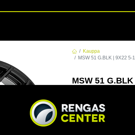
RENGASHOTELLI
NKAAT
VANTEET
PALVELUT
TUOTE
Kauppa
MSW 51 G.BLK | 9X22 5-1
MSW 51 G.BLK |
9x22 5/120 ET3
EAN:
8027529225969
Tuotek
Tällä tuotteella ei ole kelvo