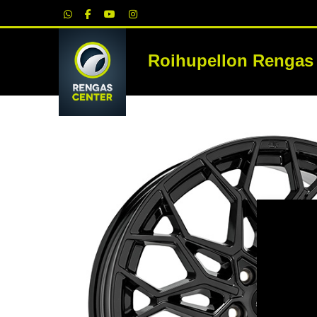
|
Roihupellon Rengas
RE