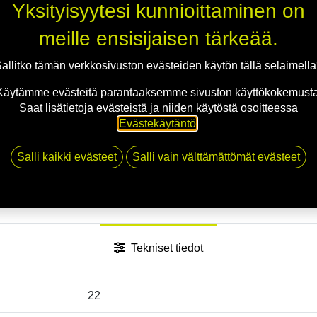
Jaa
Yksityisyytesi kunnioittaminen on
Toimitusehdot
meille ensisijaisen tärkeää.
allitko tämän verkkosivuston evästeiden käytön tällä selaimell
Käytämme evästeitä parantaaksemme sivuston käyttökokemusta
Saat lisätietoja evästeistä ja niiden käytöstä osoitteessa
Evästekäytäntö
.
Salli kaikki evästeet
Salli vain välttämättömät evästeet
Tekniset tiedot
22