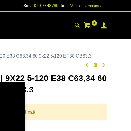
Soita
020 7348780
tai
Varaa aika verk​​​​ossa
0
YHTEYSTIEDOT
TIETOA
20 E38 C63,34 60 9x22 5/120 ET38 CB63.3
 9X22 5-120 E38 C63,34 60
8 CB63.3
oodi:
365280
llista yhdistelmää.