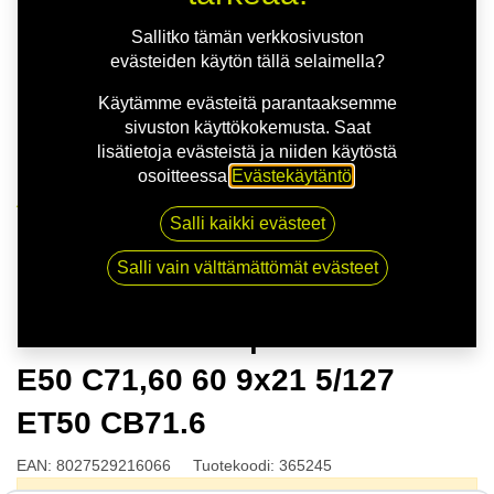
Sallitko tämän verkkosivuston
evästeiden käytön tällä selaimella?
Käytämme evästeitä parantaaksemme
sivuston käyttökokemusta. Saat
lisätietoja evästeistä ja niiden käytöstä
osoitteessa
Evästekäytäntö
.
Kauppa
Salli kaikki evästeet
MSW 51 G.BLK | 9X21 5-127 E50 C71,60 60 9x21
5/127 ET50 CB71.6
Salli vain välttämättömät evästeet
MSW 51 G.BLK | 9X21 5-127
E50 C71,60 60 9x21 5/127
ET50 CB71.6
EAN:
8027529216066
Tuotekoodi:
365245