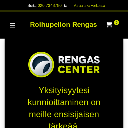
Soita
020 7348780
tai
Varaa aika verk​​​​ossa
Roihupellon Rengas
0
Yksityisyytesi
kunnioittaminen on
meille ensisijaisen
tärkeää.