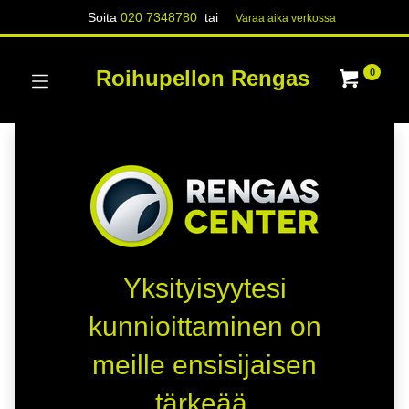
Soita
020 7348780
tai
Varaa aika verk​​​​ossa
Roihupellon Rengas
0
Yksityisyytesi
kunnioittaminen on
meille ensisijaisen
tärkeää.