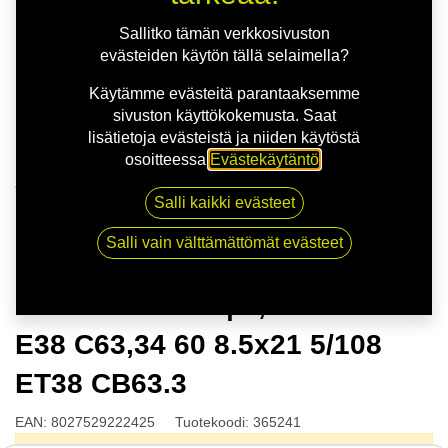
Sallitko tämän verkkosivuston
evästeiden käytön tällä selaimella?
Käytämme evästeitä parantaaksemme
sivuston käyttökokemusta. Saat
lisätietoja evästeistä ja niiden käytöstä
osoitteessa
Evästekäytäntö
.
Kauppa
Salli kaikki evästeet
MSW 51 G.BLK | 8,5X21 5-108 E38 C63,34 60 8.5x21
5/108 ET38 CB63.3
Salli vain välttämättömät evästeet
MSW 51 G.BLK | 8,5X21 5-108
E38 C63,34 60 8.5x21 5/108
ET38 CB63.3
EAN:
8027529222425
Tuotekoodi:
365241