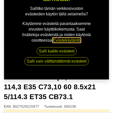
Sallitko tämän verkkosivuston
evästeiden käytön tällä selaimella?
Käytämme evästeitä parantaaksemme
sivuston käyttökokemusta. Saat
lisätietoja evästeistä ja niiden käytöstä
osoitteessa
Evästekäytäntö
.
Kauppa
Salli kaikki evästeet
MSW 51 G.BLK | 8,5X21 5-114,3 E35 C73,10 60 8.5x21
5/114.3 ET35 CB73.1
Salli vain välttämättömät evästeet
MSW 51 G.BLK | 8,5X21 5-
114,3 E35 C73,10 60 8.5x21
5/114.3 ET35 CB73.1
EAN:
8027529215977
Tuotekoodi:
365238