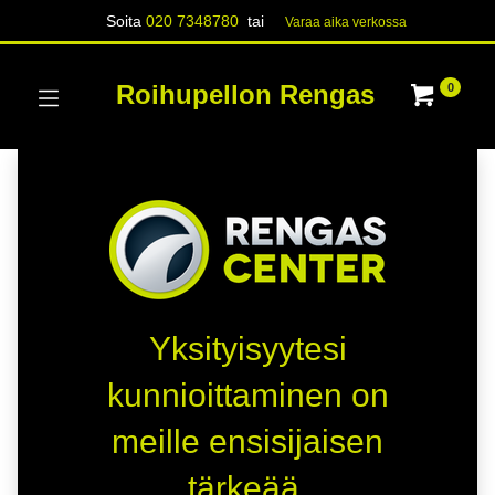
Soita
020 7348780
tai
Varaa aika verk​​​​ossa
Roihupellon Rengas
0
Yksityisyytesi
kunnioittaminen on
meille ensisijaisen
tärkeää.