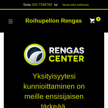
Soita
020 7348780
tai
Varaa aika verk​​​​ossa
Roihupellon Rengas
0
Yksityisyytesi
kunnioittaminen on
meille ensisijaisen
tärkeää.