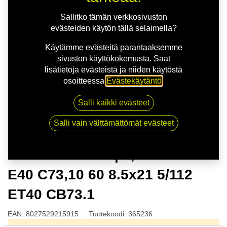
Sallitko tämän verkkosivuston
evästeiden käytön tällä selaimella?
Käytämme evästeitä parantaaksemme
sivuston käyttökokemusta. Saat
lisätietoja evästeistä ja niiden käytöstä
osoitteessa
Evästekäytäntö
.
Kauppa
Salli kaikki evästeet
MSW 51 G.BLK | 8,5X21 5-112 E40 C73,10 60 8.5x21
5/112 ET40 CB73.1
Salli vain välttämättömät evästeet
MSW 51 G.BLK | 8,5X21 5-112
E40 C73,10 60 8.5x21 5/112
ET40 CB73.1
EAN:
8027529215915
Tuotekoodi:
365236