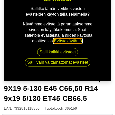
Sallitko tämän verkkosivuston
evästeiden käytön tällä selaimella?
Käytämme evästeitä parantaaksemme
sivuston käyttökokemusta. Saat
lisätietoja evästeistä ja niiden käytöstä
osoitteessa
Evästekäytäntö
.
Kauppa
Salli kaikki evästeet
NITRO TURISMO FF G.BLK | 9X19 5-130 E45 C66,50
R14 9x19 5/130 ET45 CB66.5
Salli vain välttämättömät evästeet
NITRO TURISMO FF G.BLK |
9X19 5-130 E45 C66,50 R14
9x19 5/130 ET45 CB66.5
EAN:
7332818115380
Tuotekoodi:
365159