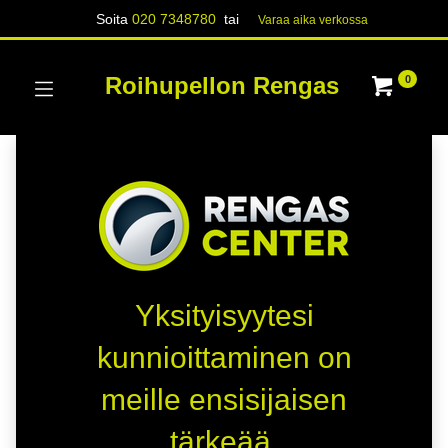
Soita
020 7348780
tai
Varaa aika verk​​​​ossa
Roihupellon Rengas
0
Yksityisyytesi
kunnioittaminen on
meille ensisijaisen
tärkeää.