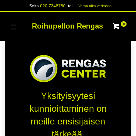
Soita
020 7348780
tai
Varaa aika verk​​​​ossa
Roihupellon Rengas
0
Yksityisyytesi
kunnioittaminen on
meille ensisijaisen
tärkeää.