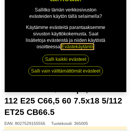
Sallitko tämän verkkosivuston
evästeiden käytön tällä selaimella?
Käytämme evästeitä parantaaksemme
sivuston käyttökokemusta. Saat
lisätietoja evästeistä ja niiden käytöstä
osoitteessa
Evästekäytäntö
.
Kauppa
Salli kaikki evästeet
MSW 79 BLK/POL | 7,5X18 5-112 E25 C66,5 60 7.5x18
5/112 ET25 CB66.5
Salli vain välttämättömät evästeet
MSW 79 BLK/POL | 7,5X18 5-
112 E25 C66,5 60 7.5x18 5/112
ET25 CB66.5
EAN:
8027529155556
Tuotekoodi:
365005