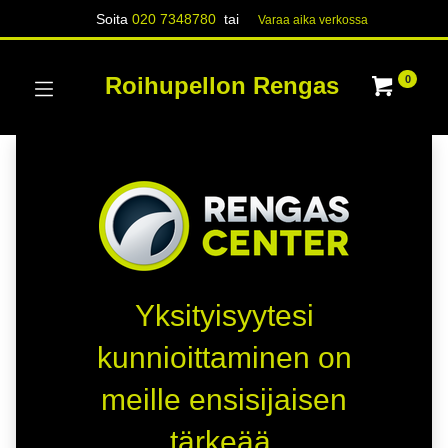
Soita
020 7348780
tai
Varaa aika verk​​​​ossa
Roihupellon Rengas
0
Yksityisyytesi
kunnioittaminen on
meille ensisijaisen
tärkeää.