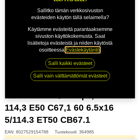
Sallitko tämän verkkosivuston
evästeiden käytön tällä selaimella?
Käytämme evästeitä parantaaksemme
sivuston käyttökokemusta. Saat
lisätietoja evästeistä ja niiden käytöstä
osoitteessa
Evästekäytäntö
.
Kauppa
Salli kaikki evästeet
MSW 79 BLK/POL | 6,5X16 5-114,3 E50 C67,1 60
6.5x16 5/114.3 ET50 CB67.1
Salli vain välttämättömät evästeet
MSW 79 BLK/POL | 6,5X16 5-
114,3 E50 C67,1 60 6.5x16
5/114.3 ET50 CB67.1
EAN:
8027529154788
Tuotekoodi:
364985