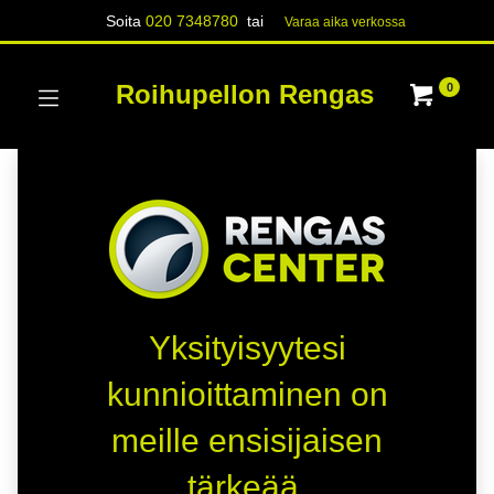
Soita
020 7348780
tai
Varaa aika verk​​​​ossa
Roihupellon Rengas
0
Yksityisyytesi
kunnioittaminen on
meille ensisijaisen
tärkeää.