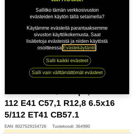
Sallitko tämän verkkosivuston
evästeiden käytön tällä selaimella?
Käytämme evästeitä parantaaksemme
sivuston käyttökokemusta. Saat
lisätietoja evästeistä ja niiden käytöstä
osoitteessa
Evästekäytäntö
.
Kauppa
Salli kaikki evästeet
MSW 79 BLK/POL | 6,5X16 5-112 E41 C57,1 R12,8
6.5x16 5/112 ET41 CB57.1
Salli vain välttämättömät evästeet
MSW 79 BLK/POL | 6,5X16 5-
112 E41 C57,1 R12,8 6.5x16
5/112 ET41 CB57.1
EAN:
8027529154726
Tuotekoodi:
364980