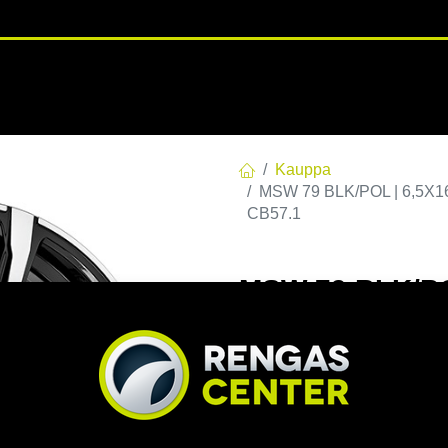
RENGASHOTELLI
NKAAT
VANTEET
PALVELUT
TUOTE
Kauppa
MSW 79 BLK/POL | 6,5X16
CB57.1
MSW 79 BLK/PO
C57,1 R12,8 6.
EAN:
8027529154702
Tuotek
Tällä tuotteella ei ole kelvo