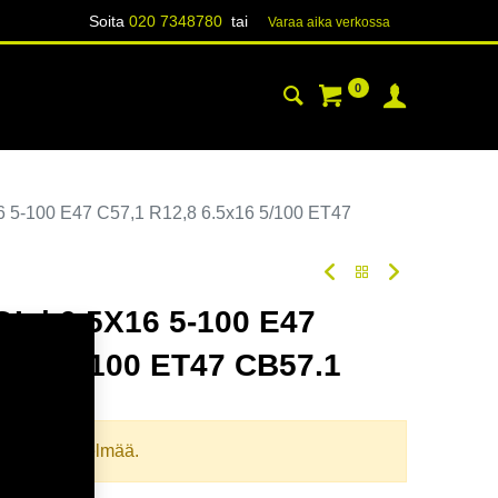
Soita
020 7348780
tai
Varaa aika verk​​​​ossa
0
YHTEYSTIEDOT
TIETOA
 5-100 E47 C57,1 R12,8 6.5x16 5/100 ET47
L | 6,5X16 5-100 E47
5x16 5/100 ET47 CB57.1
oodi:
364978
llista yhdistelmää.