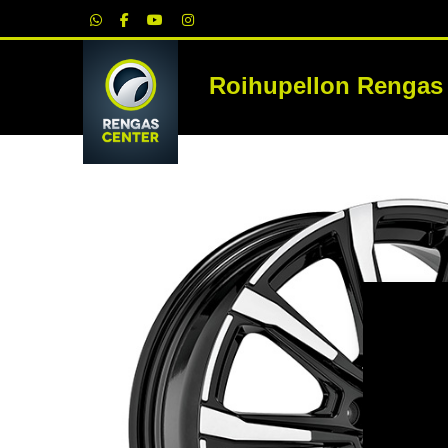
|
Roihupellon Rengas
RE