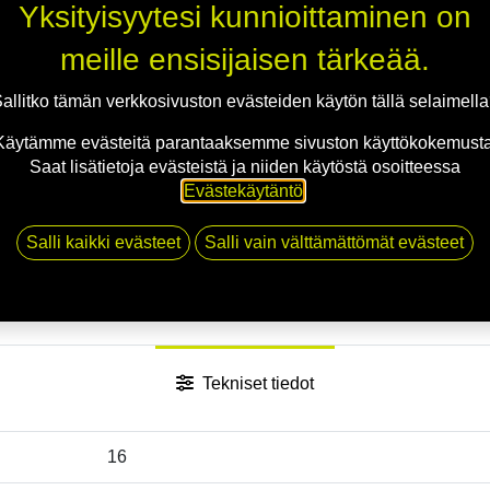
Yksityisyytesi kunnioittaminen on
Jaa
meille ensisijaisen tärkeää.
Toimitusehdot
allitko tämän verkkosivuston evästeiden käytön tällä selaimell
Käytämme evästeitä parantaaksemme sivuston käyttökokemusta
Saat lisätietoja evästeistä ja niiden käytöstä osoitteessa
Evästekäytäntö
.
Salli kaikki evästeet
Salli vain välttämättömät evästeet
Tekniset tiedot
16