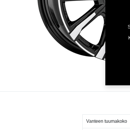
S
Vanteen tuumakoko