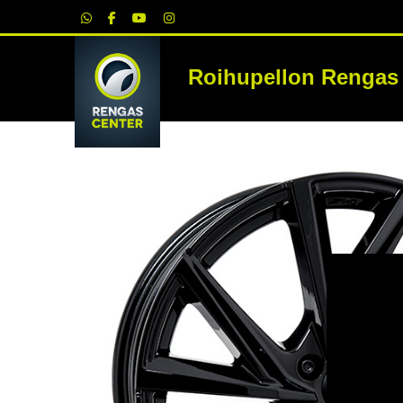
|
Roihupellon Rengas
RE