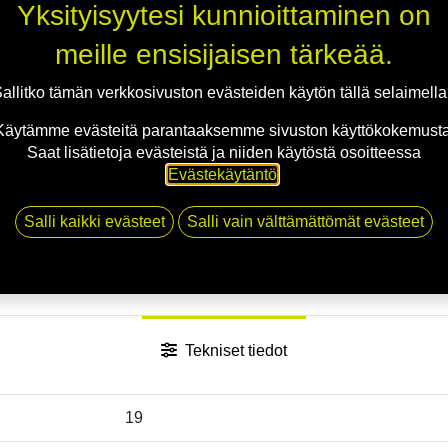
Jaa
Yksityisyytesi kunnioittaminen on
Toimitusehdot
meille ensisijaisen tärkeää.
allitko tämän verkkosivuston evästeiden käytön tällä selaimell
Käytämme evästeitä parantaaksemme sivuston käyttökokemusta
Saat lisätietoja evästeistä ja niiden käytöstä osoitteessa
Evästekäytäntö
.
Salli kaikki evästeet
Salli vain välttämättömät evästeet
Tekniset tiedot
19