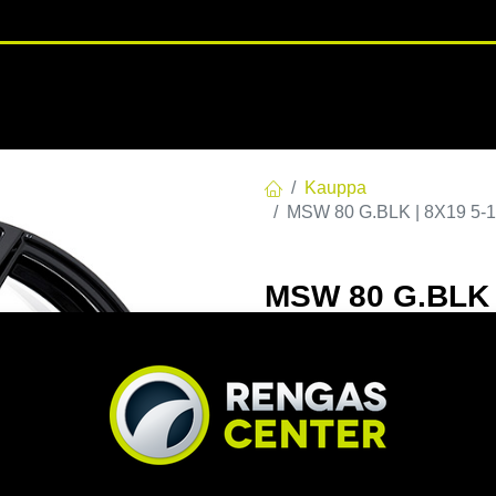
RENGASHOTELLI
NKAAT
VANTEET
PALVELUT
TUOTE
Kauppa
MSW 80 G.BLK | 8X19 5-1
MSW 80 G.BLK |
8x19 5/112 ET3
EAN:
8027529178746
Tuotek
Tällä tuotteella ei ole kelvo