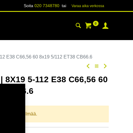
Soita
020 7348780
tai
Varaa aika verk​​​​ossa
0
YHTEYSTIEDOT
TIETOA
12 E38 C66,56 60 8x19 5/112 ET38 CB66.6
 8X19 5-112 E38 C66,56 60
8 CB66.6
oodi:
364853
llista yhdistelmää.