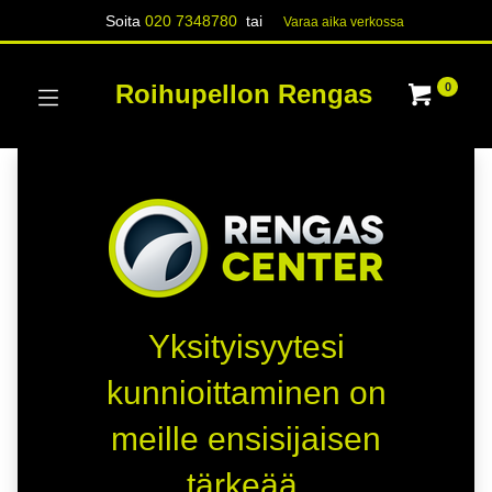
Soita
020 7348780
tai
Varaa aika verk​​​​ossa
Roihupellon Rengas
0
Yksityisyytesi
kunnioittaminen on
meille ensisijaisen
tärkeää.