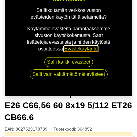
Sallitko tämän verkkosivuston
evästeiden käytön tällä selaimella?
Käytämme evästeitä parantaaksemme
sivuston käyttökokemusta. Saat
lisätietoja evästeistä ja niiden käytöstä
osoitteessa
Evästekäytäntö
.
Kauppa
Salli kaikki evästeet
MSW 80 G.BLK | 8X19 5-112 E26 C66,56 60 8x19
5/112 ET26 CB66.6
Salli vain välttämättömät evästeet
MSW 80 G.BLK | 8X19 5-112
E26 C66,56 60 8x19 5/112 ET26
CB66.6
EAN:
8027529178739
Tuotekoodi:
364852