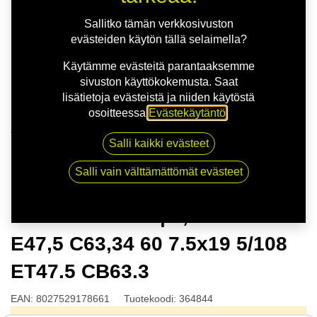
Sallitko tämän verkkosivuston
evästeiden käytön tällä selaimella?
Käytämme evästeitä parantaaksemme
sivuston käyttökokemusta. Saat
lisätietoja evästeistä ja niiden käytöstä
osoitteessa
Evästekäytäntö
.
Kauppa
Salli kaikki evästeet
MSW 80 G.BLK | 7,5X19 5-108 E47,5 C63,34 60 7.5x19
5/108 ET47.5 CB63.3
Salli vain välttämättömät evästeet
MSW 80 G.BLK | 7,5X19 5-108
E47,5 C63,34 60 7.5x19 5/108
ET47.5 CB63.3
EAN:
8027529178661
Tuotekoodi:
364844