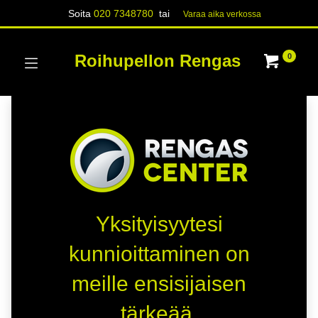
Soita
020 7348780
tai
Varaa aika verk​​​​ossa
Roihupellon Rengas
0
Yksityisyytesi
kunnioittaminen on
meille ensisijaisen
tärkeää.