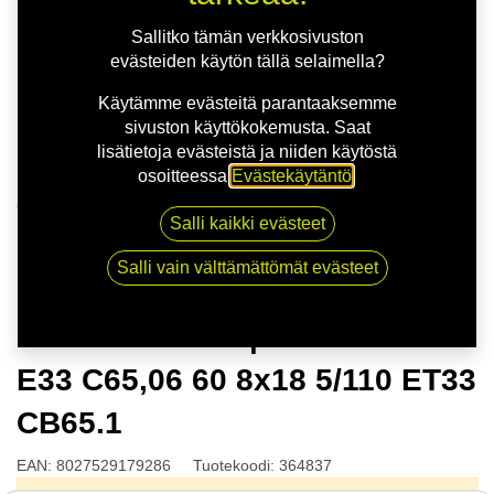
Sallitko tämän verkkosivuston
evästeiden käytön tällä selaimella?
Käytämme evästeitä parantaaksemme
sivuston käyttökokemusta. Saat
lisätietoja evästeistä ja niiden käytöstä
osoitteessa
Evästekäytäntö
.
Kauppa
Salli kaikki evästeet
MSW 80 G.BLK | 8X18 5-110 E33 C65,06 60 8x18
5/110 ET33 CB65.1
Salli vain välttämättömät evästeet
MSW 80 G.BLK | 8X18 5-110
E33 C65,06 60 8x18 5/110 ET33
CB65.1
EAN:
8027529179286
Tuotekoodi:
364837