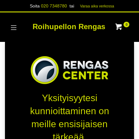
Soita
020 7348780
tai
Varaa aika verk​​​​ossa
Roihupellon Rengas
0
Yksityisyytesi
kunnioittaminen on
meille ensisijaisen
tärkeää.