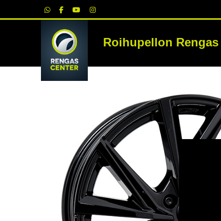
|
Roihupellon Rengas
RE