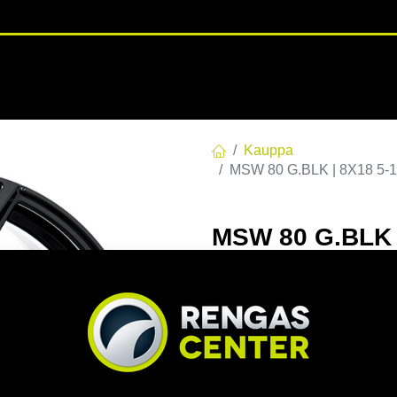
RENGASHOTELLI
NKAAT
VANTEET
PALVELUT
TUOTE
Kauppa
MSW 80 G.BLK | 8X18 5-1
MSW 80 G.BLK |
8x18 5/108 ET4
EAN:
8027529179262
Tuotek
Tällä tuotteella ei ole kelvo