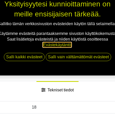
Jaa
Yksityisyytesi kunnioittaminen on
Toimitusehdot
meille ensisijaisen tärkeää.
allitko tämän verkkosivuston evästeiden käytön tällä selaimell
Käytämme evästeitä parantaaksemme sivuston käyttökokemusta
Saat lisätietoja evästeistä ja niiden käytöstä osoitteessa
Evästekäytäntö
.
Salli kaikki evästeet
Salli vain välttämättömät evästeet
Tekniset tiedot
18