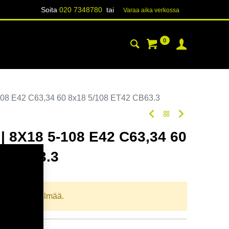
Soita
020 7348780
tai
Varaa aika verk​​​​ossa
0
YHTEYSTIEDOT
TIETOA
08 E42 C63,34 60 8x18 5/108 ET42 CB63.3
 8X18 5-108 E42 C63,34 60
2 CB63.3
oodi:
364835
llista yhdistelmää.